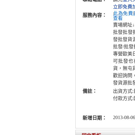
立即免費
此為免費
服務內容：
查看
賣場網址↓
批發批發批
發批發貨
批發/批
專營歐美
可批發也
貨，無屯
歡迎詢問
發貨源批
備註：
出貨方式
付款方式
2013-08-06
新增日期：