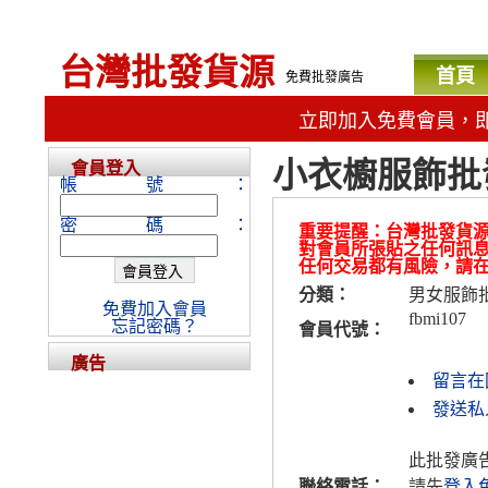
台灣批發貨源
首頁
免費批發廣告
立即加入免費會員，
小衣櫥服飾批
會員登入
帳號：
密碼：
重要提醒：台灣批發貨
對會員所張貼之任何訊
任何交易都有風險，請
分類：
男女服飾
免費加入會員
fbmi107
忘記密碼？
會員代號：
廣告
留言在
發送私人
此批發廣
聯絡電話：
請先
登入