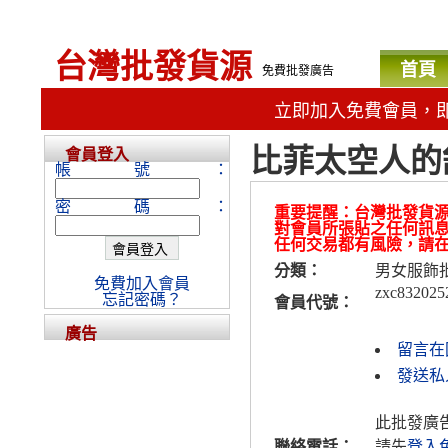
台灣批發貨源
首頁
免費批發廣告
立即加入免費會員，
比菲太空人的
會員登入
帳號：
密碼：
重要提醒：台灣批發貨
對會員所張貼之任何訊
任何交易都有風險，請
分類：
男女服飾
免費加入會員
zxc832025
忘記密碼？
會員代號：
廣告
留言在
發送私人
此批發廣
聯絡電話：
請先
登入