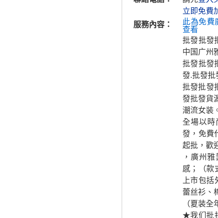
立即免費
此為免費
服務內容：
查看
批發批發批
中国广州
批發批發批
發.批發批
批發批發批
發批發貨
潮流女装
全場以時
發，免費
起批，歡
，廣州雅
感；（款
上市包括
蕾丝衫、
（夏装全
★我们批