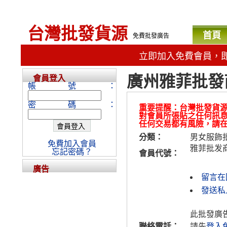
台灣批發貨源
首頁
免費批發廣告
立即加入免費會員，
廣州雅菲批發商城：h
會員登入
帳號：
密碼：
重要提醒：台灣批發貨
對會員所張貼之任何訊
任何交易都有風險，請
分類：
男女服飾
免費加入會員
雅菲批发
忘記密碼？
會員代號：
廣告
留言在
發送私
此批發廣
聯絡電話：
請先
登入