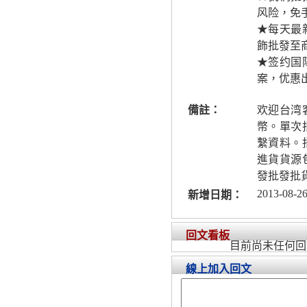
风险，免
★每天最
飾批發至
★签约国
案，优惠
備註：
欢迎台湾
幣。單次
繫資料。
進貨貨源
發批發批
2013-08-26
新增日期：
回文看板
目前尚未任何回
線上加入回文