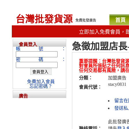
台灣批發貨源
首頁
免費批發廣告
立即加入免費會員，
急徵加盟店長
會員登入
帳號：
密碼：
重要提醒：台灣批發貨
對會員所張貼之任何訊
任何交易都有風險，請
分類：
加盟廣告
免費加入會員
stacy0831
忘記密碼？
會員代號：
廣告
留言在
發送私人
此批發廣
聯絡電話：
請先
登入