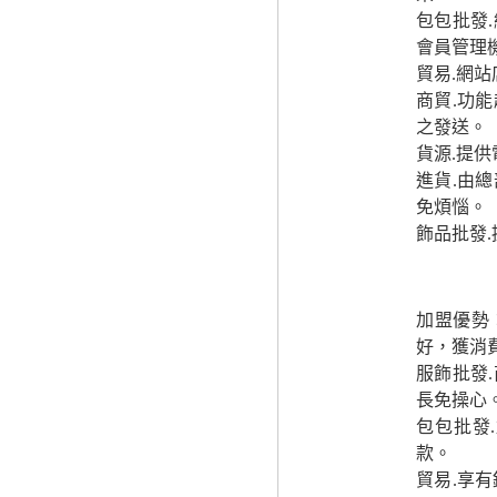
包包批發
會員管理
貿易.網
商貿.功
之發送。
貨源.提
進貨.由
免煩惱。
飾品批發
加盟優勢
好，獲消
服飾批發
長免操心
包包批發
款。
貿易.享有