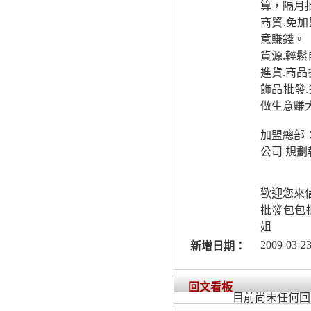
算，隔月
商貿.免
意賺錢。
貨源.輕
進貨.商品
飾品批發
做生意賺
加盟總部
公司 規劃
歡迎您來
批發包包
姐
2009-03-23
新增日期：
回文看板
目前尚未任何回