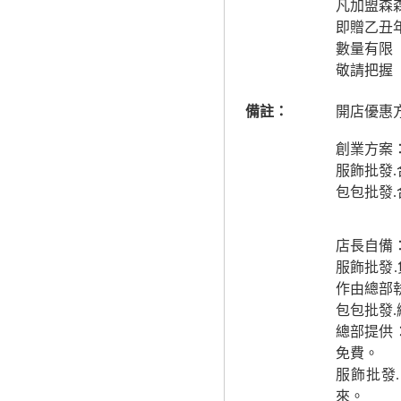
凡加盟森
即贈乙丑
數量有限
敬請把握
備註：
開店優惠
創業方案：
服飾批發
包包批發
店長自備：
服飾批發
作由總部執
包包批發
總部提供
免費。
服飾批發
來。