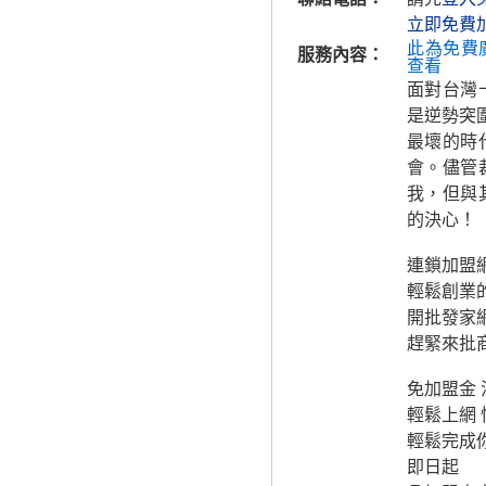
立即免費
此為免費
服務內容：
查看
面對台灣
是逆勢突
最壞的時
會。儘管
我，但與
的決心！
連鎖加盟
輕鬆創業
開批發家
趕緊來批
免加盟金
輕鬆上網
輕鬆完成
即日起