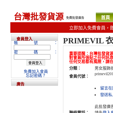
台灣批發貨源
首頁
免費批發廣告
立即加入免費會員，
PRIMEVIL
會員登入
帳號：
密碼：
重要提醒：台灣批發貨
對會員所張貼之任何訊
任何交易都有風險，請
分類：
男女服飾
免費加入會員
primevil20
忘記密碼？
會員代號：
廣告
留言在
發送私人
此批發廣
聯絡電話：
請先
登入