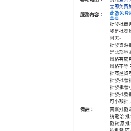
立即免費
此為免費
服務內容：
查看
批發批商
我是批發
阿志~
批發貨源
是北部地
風格有龐克
風格不等
批商進貨
批發批發批
批發批發
批發批發
可小額批 
備註：
買斷批發
請電洽 
發貨源 
飾批發 阿