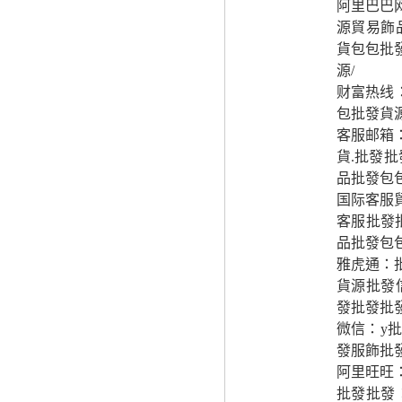
阿里巴巴
源貿易飾
貨包包批
源/
财富热线
包批發貨
客服邮箱
貨.批發
品批發包
国际客服
客服批發
品批發包
雅虎通：
貨源批發
發批發批
微信：y
發服飾批
阿里旺旺
批發批發