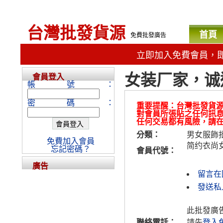
台灣批發貨源
首頁
免費批發廣告
立即加入免費會員，
女装厂家，诚
會員登入
帳號：
密碼：
重要提醒：台灣批發貨
對會員所張貼之任何訊
任何交易都有風險，請
分類：
男女服飾
免費加入會員
简约衣尚
忘記密碼？
會員代號：
廣告
留言在
發送私
此批發廣
聯絡電話：
請先
登入