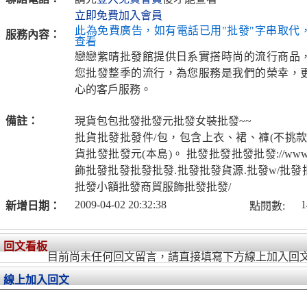
立即免費加入會員
此為免費廣告，如有電話已用"批發"字串取代
服務內容：
查看
戀戀紫晴批發館提供日系實搭時尚的流行商品
您批發整季的流行，為您服務是我們的榮幸，
心的客戶服務。
備註：
現貨包包批發批發元批發女裝批發~~
批貨批發批發件/包，包含上衣、裙、褲(不挑款
貨批發批發元(本島)。 批發批發批發批發://w
飾批發批發批發批發.批發批發貨源.批發w/批
批發小額批發商貿服飾批發批發/
2009-04-02 20:32:38
1
新增日期：
點閱數:
回文看板
目前尚未任何回文留言，請直接填寫下方線上加入回
線上加入回文