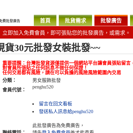
首頁
批貨需求
批發廣告
免費批發廣告
立即加入免費會員，即可張貼您的批發廣告，或需求。
現貨30元批發女裝批發~~
重要提醒：台灣批發貨源僅提供一個網站平台讓會員張貼留言
對會員所張貼之任何訊息不做任何保證！
任何交易都有風險，請在可以負擔的風險風險範圍內交易
分類：
男女服飾批發
penghu520
會員代號：
留言在回文看板
發送私人訊息給penghu520
此批發廣告為免費廣告，
聯絡電話：
請先
登入免費會員
後才能查看