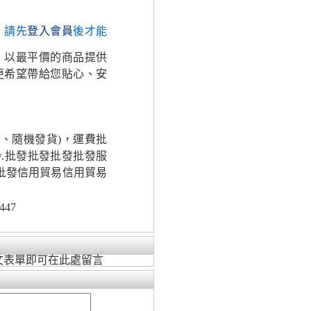
，請先
登入會員
後才能
，以最平價的商品提供
更希望帶給您貼心、安
、隨機發貨)，運費批
ww.批發批發批發批發服
發批發信用貿易信用貿易
447
文表單即可在此處留言