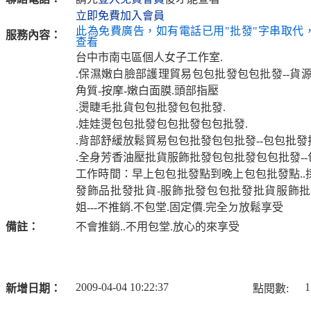
立即免費加入會員
此為免費廣告，如有電話已用"批發"字串取代
服務內容：
查看
台中市南屯區個人女子工作室.
.保濕嫩白臉部護理貿易包包批發包包批發--貨
角質-按摩-嫩白面膜.頭部指壓
.燙睫毛批貨包包批發包包批發.
.娃娃燙包包批發包包批發包包批發.
.背部舒緩放鬆貿易包包批發包包批發--包包批發
.全身芳香油壓批貨服飾批發包包批發包包批發-
工作時間：早上包包批發點到晚上包包批發點..
發飾品批發批貨-服飾批發包包批發批貨服飾批
姐---不推銷.不包堂.固定價.完全ㄉ放鬆享受
備註：
不會推銷..不用包堂.放心的來享受
2009-04-04 10:22:37
1
新增日期：
點閱數: