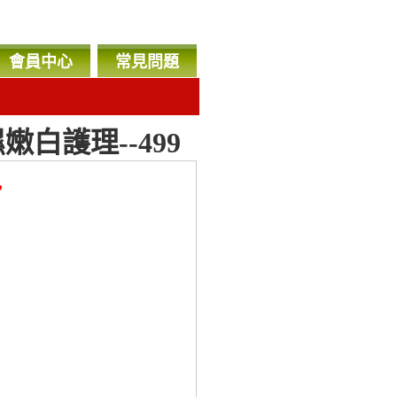
會員中心
常見問題
白護理--499
，