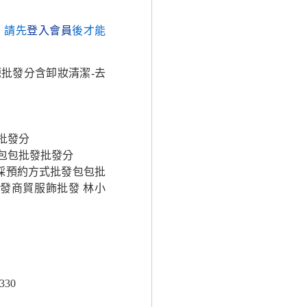
，請先
登入會員
後才能
源批發分含卸妝清潔-去
批發分
-包包批發批發分
採預約方式批發包包批
發商貿服飾批發 林小
330