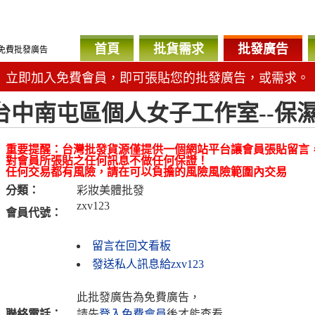
首頁
批貨需求
批發廣告
免費批發廣告
立即加入免費會員，即可張貼您的批發廣告，或需求。
台中南屯區個人女子工作室--保濕嫩
重要提醒：台灣批發貨源僅提供一個網站平台讓會員張貼留言
對會員所張貼之任何訊息不做任何保證！
任何交易都有風險，請在可以負擔的風險風險範圍內交易
分類：
彩妝美體批發
zxv123
會員代號：
留言在回文看板
發送私人訊息給zxv123
此批發廣告為免費廣告，
聯絡電話：
請先
登入免費會員
後才能查看