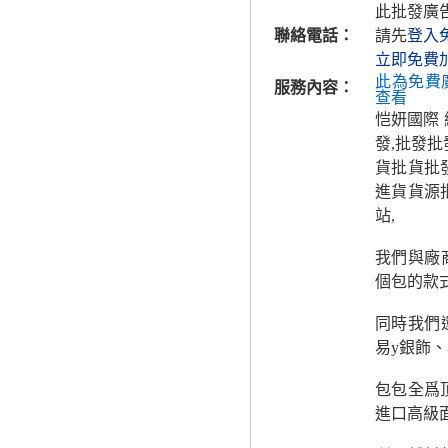
此批發廣
聯絡電話：
請先
登入
立即免費
此為免費
服務內容：
查看
恺妍國際
發,批發
貨批貨批
進貨貨源
站,
我們與廠
個包的款
同時我們
易y銀飾
包包全爲
進口高級