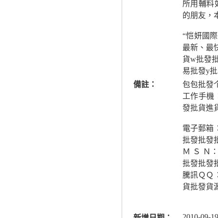
所用輔料
的朋友，
“恺妍國
最新、最
貨w批發批
易批發y
備註：
包包批發
工作手機
發批貨進
電子郵箱
批發批發
Ｍ Ｓ 
批發批發
騰訊ＱＱ
貨批發貨
2010-09-19
新增日期：