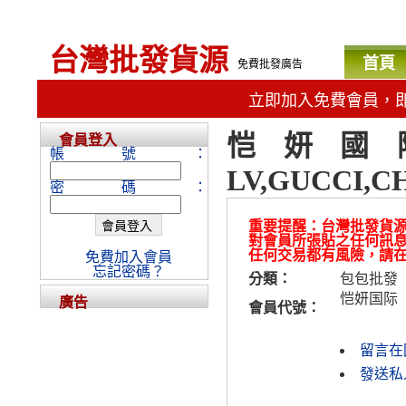
台灣批發貨源
首頁
免費批發廣告
立即加入免費會員，
恺妍國際www
會員登入
帳號：
LV,GUCCI,C
密碼：
重要提醒：台灣批發貨
對會員所張貼之任何訊
任何交易都有風險，請
免費加入會員
忘記密碼？
分類：
包包批發
恺妍国际
廣告
會員代號：
留言在
發送私