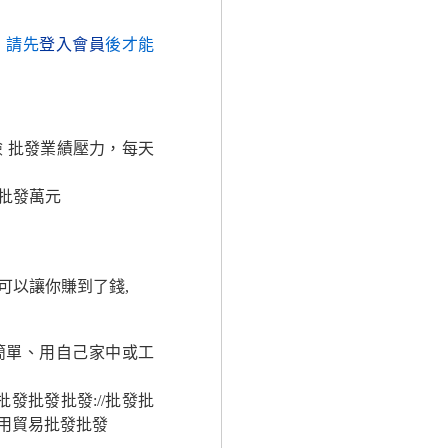
，請先
登入會員
後才能
險 批發業績壓力，每天
批發萬元
就可以讓你賺到了錢,
簡單、用自己家中或工
發批發批發://批發批
信用貿易批發批發