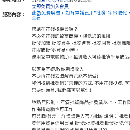
立即免費加入會員
此為免費廣告，如有電話已用"批發"字串取代
服務內容：
查看
您還在花錢找機會嗎？
不必先花錢的致富商機，降低您的風險
批發加盟 批發資金 批發進貨 批發囤貨 批發風
花服飾批發-貿易小時，
運用家中電腦輔助，每週收入可達批貨千至飾品
以家為基礎,教你創造收入
不要再花錢去瞭解自己能不能做!
我們找到批發個非常棒的方式, 不用花錢投資, 
只要你願意, 我們都可以幫你!!
地點無限制，年滿批貨飾品批發歲以上、工作
作場所電腦也可工作
可兼職/兼差，詳情請進入官方網站說明： 批發批
發信用貿易信用貿易.批發z批發批發批發批發.