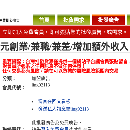
首頁
批貨需求
批發廣告
免費批發廣告
立即加入免費會員，即可張貼您的批發廣告，或需求。
0元創業/兼職/兼差/增加額外收入
重要提醒：台灣批發貨源僅提供一個網站平台讓會員張貼留言
對會員所張貼之任何訊息不做任何保證！
任何交易都有風險，請在可以負擔的風險風險範圍內交易
分類：
加盟廣告
ling92113
會員代號：
留言在回文看板
發送私人訊息給ling92113
此批發廣告為免費廣告，
聯絡電話：
請先
登入免費會員
後才能查看