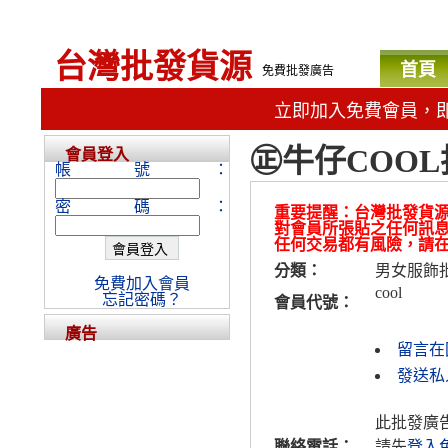
台灣批發貨源
首頁
免費批發廣告
立即加入免費會員，
㊣牛仔COOL
會員登入
帳號：
密碼：
重要提醒：台灣批發貨
對會員所張貼之任何訊
任何交易都有風險，請
分類：
男女服飾
免費加入會員
cool
忘記密碼？
會員代號：
廣告
留言在
發送私人
此批發廣
聯絡電話：
請先
登入