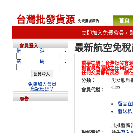
台灣批發貨源
首頁
免費批發廣告
立即加入免費會員，
最新航空免稅
會員登入
帳號：
密碼：
重要提醒：台灣批發貨
對會員所張貼之任何訊
任何交易都有風險，請
分類：
男女服飾
免費加入會員
altos
忘記密碼？
會員代號：
廣告
留言在
發送私人
此批發廣
聯絡電話：
請先
登入