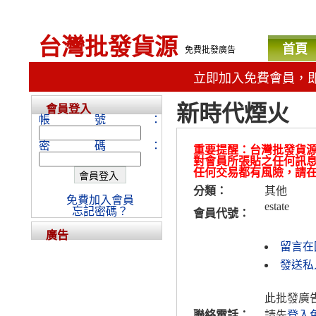
台灣批發貨源
首頁
免費批發廣告
立即加入免費會員，
新時代煙火
會員登入
帳號：
密碼：
重要提醒：台灣批發貨
對會員所張貼之任何訊
任何交易都有風險，請
分類：
其他
免費加入會員
estate
忘記密碼？
會員代號：
廣告
留言在
發送私人
此批發廣
聯絡電話：
請先
登入