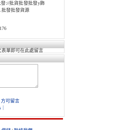
://批貨批發批發y飾
.批發批發貨源
176
文表單即可在此處留言
，方可留言
s
｜