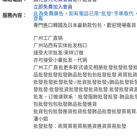
立即免費加入會員
此為免費廣告，如有電話已用"批發"字串取代
服務內容：
查看
專門進口韓國及日本最新款包包，歡迎現場看貨
广州工厂直销
广州站西有实体批发档口
接受大宗批发/来样订做
亦可接受小量批发，代销
广州工厂直批更多款式请见相册批發批發批發批發
品批發批發批發飾品批發包包批發批發.商貿批貨
批發批發批發批發://批貨批發批發y飾品批發
發批發.批發批貨批發批發批貨批發.批發批發貨
批发，订做请联系：批發服飾批發批發-飾品批
包批發包包批發飾品批發進貨
批貨包包批發進貨批貨批發飾品批發批發貿易貿
潘小姐
批發批發：商貿貿易貿易進貨進貨貿易批發