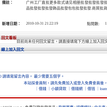
備註：
广州工厂直批更多款式请见相册批發批發批發批發
品批發批發批發飾品批發包包批發批發.商貿批貨
2010-10-31 21:22:19
1
新增日期：
點閱數:
回文看板
目前尚未任何回文留言，請直接填寫下方線上加入回
線上加入回文
0
請填寫留言內容。
最少需要五個字。
本站採會員制，
請先免費加入
或
登入免費會員
後
｜
借錢
｜
小額貸款
｜
借錢網
｜
借钱
｜
loan