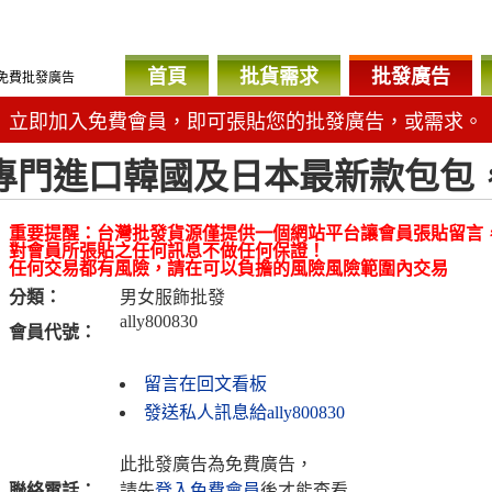
首頁
批貨需求
批發廣告
免費批發廣告
立即加入免費會員，即可張貼您的批發廣告，或需求。
專門進口韓國及日本最新款包包
重要提醒：台灣批發貨源僅提供一個網站平台讓會員張貼留言
對會員所張貼之任何訊息不做任何保證！
任何交易都有風險，請在可以負擔的風險風險範圍內交易
分類：
男女服飾批發
ally800830
會員代號：
留言在回文看板
發送私人訊息給ally800830
此批發廣告為免費廣告，
聯絡電話：
請先
登入免費會員
後才能查看