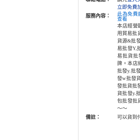
立即免費
此為免費
服務內容：
查看
本店經營
用貿易批
貨源&批
易批發Y,
易批貨批
牌。本店網
批發y.批
發w批發
發批貨批發
貨批發y.
包批發批
～～
備註：
可以貨到