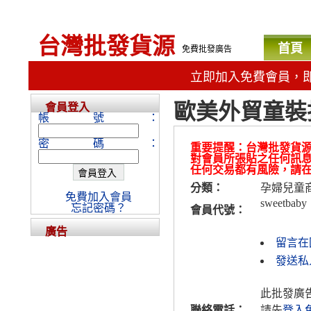
台灣批發貨源
首頁
免費批發廣告
立即加入免費會員，
歐美外貿童裝
會員登入
帳號：
密碼：
重要提醒：台灣批發貨
對會員所張貼之任何訊
任何交易都有風險，請
分類：
孕婦兒童
免費加入會員
sweetbaby
忘記密碼？
會員代號：
廣告
留言在
發送私人
此批發廣
聯絡電話：
請先
登入