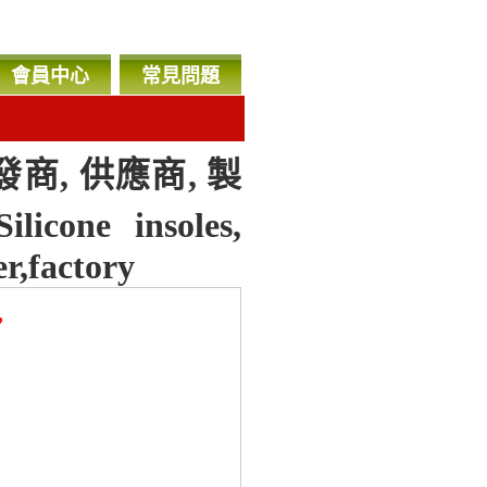
會員中心
常見問題
發商, 供應商, 製
ne insoles,
r,factory
，