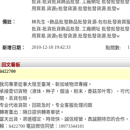
批貨-批貨批貨飾品批發, 工廠網址 批發批發批發
用貿易.貨源y批發貨源.批發批發貨源.批發w
備註：
林先生 +飾品批發飾品批發貨源-包包批發商貿
批貨-批貨批貨飾品批發, 工廠網址 批發批發批發
用貿易.貨源y批發貨源.批發批發貨源.批發w
2010-12-18 19:42:33
1
新增日期：
點閱數:
回文看板
li422700
我司專業從事大陸至臺灣、新加坡物流專線。
承接壹切貨物（液体，种子，烟油，粉末，香菇茶叶等），可代
關，丟貨包賠。
专业代收貨款，回款及时，专业客服处理问题
轉寄重出：隔日提供轉寄單號。
當天出貨，渠道穩定、時效快、誠信經營，真誠期待您的合作，
賴：li422700 電話微信同號：18973344181