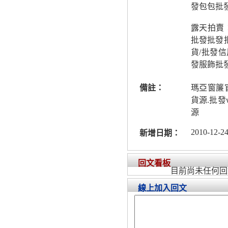
發包包批
露天拍賣
批發批發
貨/批發
發服飾批
備註：
瑪亞窗簾
貨源.批
源
2010-12-24
新增日期：
回文看板
目前尚未任何回
線上加入回文