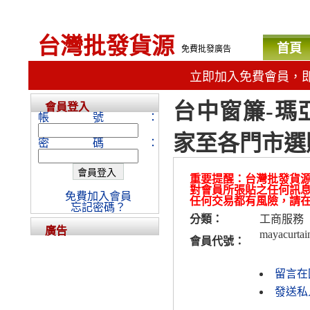
台灣批發貨源
首頁
免費批發廣告
立即加入免費會員，
台中窗簾-瑪亞
會員登入
帳號：
家至各門市選
密碼：
重要提醒：台灣批發貨
對會員所張貼之任何訊
免費加入會員
任何交易都有風險，請
忘記密碼？
分類：
工商服務
廣告
mayacurtai
會員代號：
留言在
發送私人