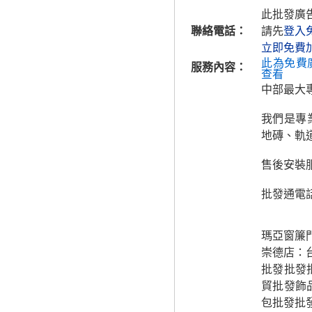
此批發廣
聯絡電話：
請先
登入
立即免費
此為免費
服務內容：
查看
中部最大
我們是專
地磚、軌
售後安裝
批發通電
瑪亞窗簾
崇德店：
批發批發
貿批發飾
包批發批