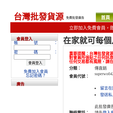
台灣批發貨源
首頁
免費批發廣告
立即加入免費會員，
在家就可每個
會員登入
帳號：
密碼：
重要提醒：台灣批發貨
對會員所張貼之任何訊
任何交易都有風險，請
分類：
傳直銷
免費加入會員
superwo04
忘記密碼？
會員代號：
廣告
留言在
發送私人
此批發廣
聯絡電話：
請先
登入