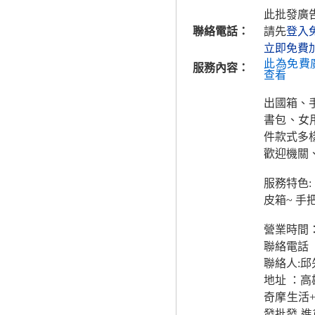
此批發廣
聯絡電話：
請先
登入
立即免費
此為免費
服務內容：
查看
出國箱、
書包、女
件款式多
歡迎機關
服務特色:
皮箱~ 手
營業時間：
聯絡電話
聯絡人:邱
地址 ：
奇摩生活+
發批發.進