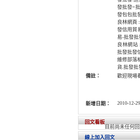
發批發=
發包包批
良林網頁 
發信用貿
易-批發
良林網站 
批發批發信
維修部落格
貨.批發批
備註：
歡迎現場
2010-12-29
新增日期：
回文看板
目前尚未任何回
線上加入回文