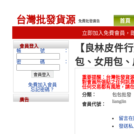
台灣批發貨源
首頁
免費批發廣告
立即加入免費會員，
【良林皮件行
會員登入
帳號：
包、女用包、
密碼：
重要提醒：台灣批發貨
對會員所張貼之任何訊
免費加入會員
任何交易都有風險，請
忘記密碼？
分類：
包包批發
廣告
lianglin
會員代號：
留言在
發送私人