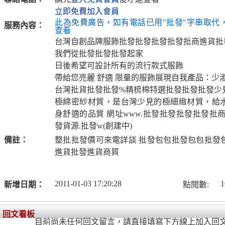
立即免費加入會員
此為免費廣告，如有電話已用"批發"字串取代
服務內容：
查看
台灣自創品牌服飾批發批發批發批發批商進貨批
我們從批發批發批發起家
日後希望可設計所有的流行款式服飾
帶給您亮麗 舒適 限量的服飾展現自我產品：少
台灣批貨批發批發%精梳棉特選批發批發批發少
極綿密紗材質，是台灣少見的極細緻材質，給
身舒適的品質 網址www.批發批發批發批發批
發貨源.批發w(創建中)
備註：
整批批發價可來電詳談 批發包包批發包包批發
進貨批發進貨商貿
2011-01-03 17:20:28
1
新增日期：
點閱數:
回文看板
目前尚未任何回文留言，請直接填寫下方線上加入回