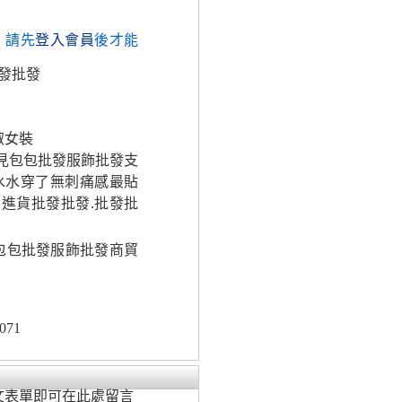
，請先
登入會員
後才能
發批發
淑女裝
見包包批發服飾批發支
水水穿了無刺痛感最貼
商進貨批發批發.批發批
包包批發服飾批發商貿
071
文表單即可在此處留言