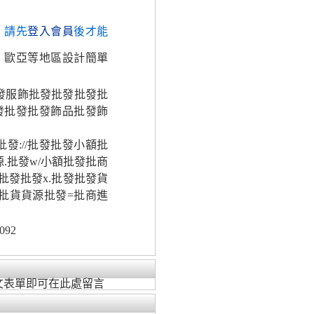
，請先
登入會員
後才能
、歐亞等地區設計簡單
批發服飾批發批發批發批
批發批發批發飾品批發飾
發://批發批發小額批
.批發w/小額批發批商
批發批發x.批發批發貨
批貨貨源批發=批商進
092
文表單即可在此處留言