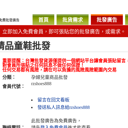
首頁
批貨需求
批發廣告
免費批發廣告
立即加入免費會員，即可張貼您的批發廣告，或需求。
精品童鞋批發
重要提醒：台灣批發貨源僅提供一個網站平台讓會員張貼留言
對會員所張貼之任何訊息不做任何保證！
任何交易都有風險，請在可以負擔的風險風險範圍內交易
分類：
孕婦兒童商品批發
rzshoes888
會員代號：
留言在回文看板
發送私人訊息給rzshoes888
此批發廣告為免費廣告，
聯絡電話：
請先
登入免費會員
後才能查看