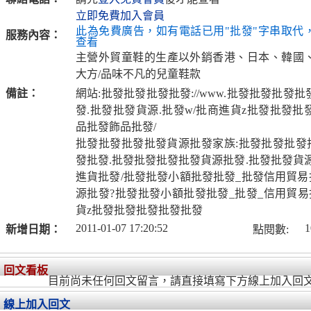
立即免費加入會員
此為免費廣告，如有電話已用"批發"字串取代
服務內容：
查看
主營外貿童鞋的生產以外銷香港、日本、韓國
大方/品味不凡的兒童鞋款
備註：
網站:批發批發批發批發://www.批發批發批發
發.批發批發貨源.批發w/批商進貨z批發批發
品批發飾品批發/
批發批發批發批發貨源批發家族:批發批發批發批
發批發.批發批發批發批發貨源批發.批發批發貨源
進貨批發/批發批發小額批發批發_批發信用貿易
源批發?批發批發小額批發批發_批發_信用貿易
貨z批發批發批發批發批發
2011-01-07 17:20:52
1
新增日期：
點閱數:
回文看板
目前尚未任何回文留言，請直接填寫下方線上加入回
線上加入回文