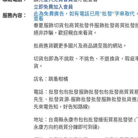
立即免費加入會員
此為免費廣告，如有電話已用"批發"字串取代
服務內容：
查看
春夏服飾切貨包商貿批發件服飾批發商貿批發
絕非詐騙，歡迎親自來看貨。
批商進貨觀更多圖片及商品請至我的網站。
切貨包即為不挑款、不挑色、不退換貨，瑕疵
貨。
店名：跳蚤柑橘
電話：批發包包批發服飾批發包包批發商貿貿易
先生、批發貨源-服飾批發批發服飾批發批貨進貨
先來電告知，好告知路線)
地址：台南縣永康市包包批發維街貿易批發號 (
永康方向約商貿分鐘即可到達)