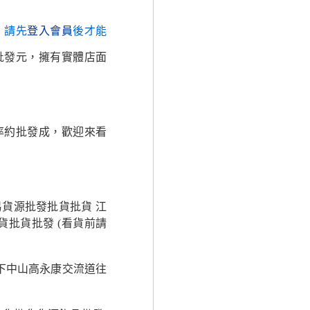
，請先
登入會員
後才能
批發元，擁有實體店面
率約批發成，歡迎來看
貨源批發批貨批貨 江
批貨批發 (看貨前請
下中山高永康交流道往