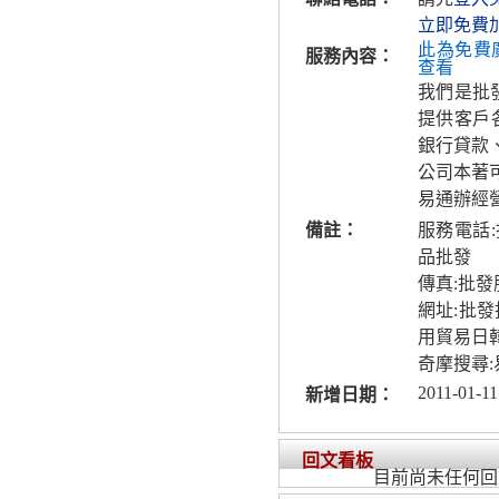
立即免費
此為免費
服務內容：
查看
我們是批
提供客戶
銀行貸款
公司本著
易通辦經
備註：
服務電話
品批發
傳真:批
網址:批發
用貿易日韓
奇摩搜尋:
2011-01-11
新增日期：
回文看板
目前尚未任何回