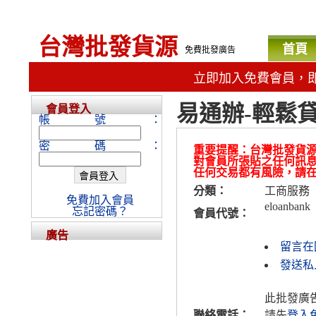
台灣批發貨源
首頁
免費批發廣告
立即加入免費會員，
易通辦-輕鬆
會員登入
帳號：
密碼：
重要提醒：台灣批發貨
對會員所張貼之任何訊
任何交易都有風險，請
分類：
工商服務
免費加入會員
eloanbank
忘記密碼？
會員代號：
廣告
留言在
發送私人
此批發廣
聯絡電話：
請先
登入