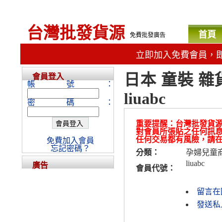
台灣批發貨源
首頁
免費批發廣告
立即加入免費會員，
日本 童裝 雜貨
會員登入
帳號：
liuabc
密碼：
重要提醒：台灣批發貨
對會員所張貼之任何訊
任何交易都有風險，請
免費加入會員
忘記密碼？
分類：
孕婦兒童
liuabc
廣告
會員代號：
留言在
發送私人