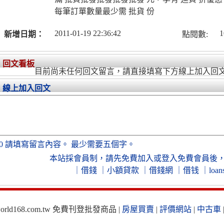
每筆訂單數量最少需 批貨 份
2011-01-19 22:36:42
1
新增日期：
點閱數:
回文看板
目前尚未任何回文留言，請直接填寫下方線上加入回
線上加入回文
0
請填寫留言內容。
最少需要五個字。
本站採會員制，
請先免費加入
或
登入免費會員
後
｜
借錢
｜
小額貸款
｜
借錢網
｜
借钱
｜
loan
ld168.com.tw 免費刊登批發商品 |
房屋買賣
|
評價網站
|
中古車