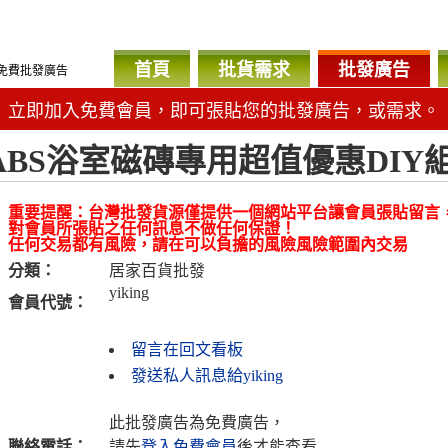
首頁
批貨需求
批發廣告
免費批發廣告
立即加入免費會員，即可張貼您的批發廣告，或需求。
ABS浴室磁磚專用超值優惠DIY組-
重要提醒：台灣批發貨源僅提供一個網站平台讓會員張貼留言
對會員所張貼之任何訊息不做任何保證！
任何交易都有風險，請在可以負擔的風險風險範圍內交易
分類：
居家百貨批發
yiking
會員代號：
留言在回文看板
發送私人訊息給yiking
此批發廣告為免費廣告，
聯絡電話：
請先
登入免費會員
後才能查看