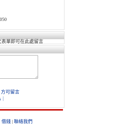
050
文表單即可在此處留言
，方可留言
s
｜
|
借錢
|
聯絡我們