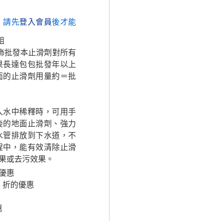
，請先
登入會員
後才能
組
飾批發本止滑劑對所有
果長達包包批發年以上
面的止滑劑用量約＝批
入水中稀釋時，可用手
後的地面止滑劑、強力
水管排放到下水道，不
程中，能有效清除止滑
果或去污效果。
折優惠
 折的優惠
惠