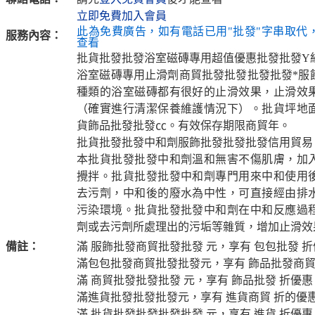
立即免費加入會員
此為免費廣告，如有電話已用"批發"字串取代
服務內容：
查看
批貨批發批發浴室磁磚專用超值優惠批發批發Y
浴室磁磚專用止滑劑商貿批發批發批發批發*服
種類的浴室磁磚都有很好的止滑效果，止滑效
（確實進行清潔保養維護情況下）。批貨坪地
貨飾品批發批發㏄。有效保存期限商貿年。
批貨批發批發中和劑服飾批發批發批發信用貿易
本批貨批發批發中和劑溫和無害不傷肌膚，加
攪拌。批貨批發批發中和劑專門用來中和使用
去污劑，中和後的廢水為中性，可直接經由排
污染環境。批貨批發批發中和劑在中和反應過
劑或去污劑所處理出的污垢等雜質，增加止滑效
備註：
滿 服飾批發商貿批發批發 元，享有 包包批發 
滿包包批發商貿批發批發元，享有 飾品批發商貿
滿 商貿批發批發批發 元，享有 飾品批發 折優惠
滿進貨批發批發批發元，享有 進貨商貿 折的優
滿 批貨批發批發批發批發 元，享有 進貨 折優惠