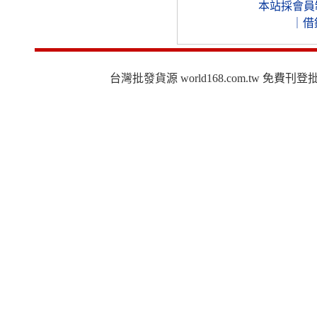
本站採會員
｜
借
台灣批發貨源 world168.com.tw 免費刊登