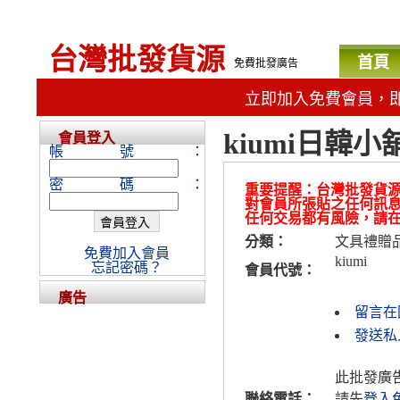
台灣批發貨源
首頁
免費批發廣告
立即加入免費會員，
kiumi日韓小
會員登入
帳號：
密碼：
重要提醒：台灣批發貨
對會員所張貼之任何訊
任何交易都有風險，請
分類：
文具禮贈
免費加入會員
kiumi
忘記密碼？
會員代號：
廣告
留言在
發送私人
此批發廣
聯絡電話：
請先
登入