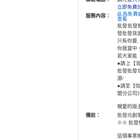
立即免費
此為免費
服務內容：
查看
批發批發批
發批發貨源
只有你要,
你我當中
若大家能
●請上【官
批發批發
源/
●請至【
盟分公司
親愛的版主
備註：
批發元創
※※ 批發
這個事業機