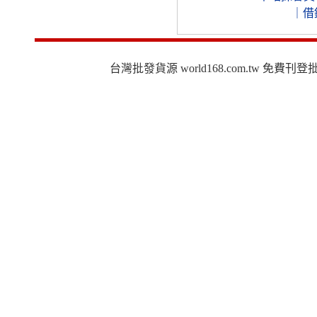
｜
借
台灣批發貨源 world168.com.tw 免費刊登