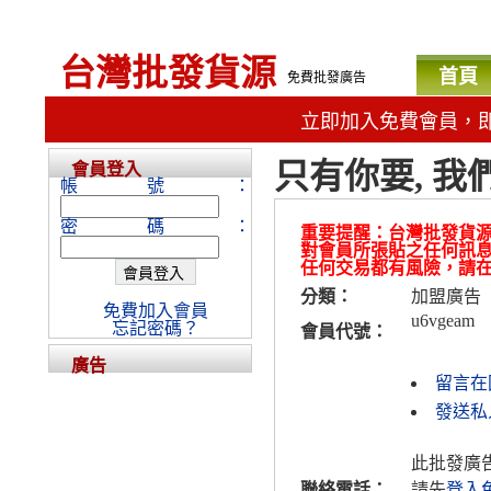
台灣批發貨源
首頁
免費批發廣告
立即加入免費會員，
只有你要, 我
會員登入
帳號：
密碼：
重要提醒：台灣批發貨
對會員所張貼之任何訊
任何交易都有風險，請
分類：
加盟廣告
免費加入會員
u6vgeam
忘記密碼？
會員代號：
廣告
留言在
發送私人
此批發廣
聯絡電話：
請先
登入