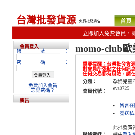
台灣批發貨源
首頁
免費批發廣告
立即加入免費會員，
momo-cl
會員登入
帳號：
密碼：
重要提醒：台灣批發貨
對會員所張貼之任何訊
任何交易都有風險，請
分類：
孕婦兒童
免費加入會員
eva0725
忘記密碼？
會員代號：
廣告
留言在
發送私人
此批發廣
聯絡電話：
請先
登入