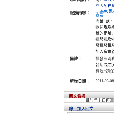
立即免費
此為免費
服務內容：
查看
專營: 歐
歡迎現場
我的網址:
批發批發批
發批發批發
加入會員
備註：
批發般消
若您是看
費喔~請保
2011-03-08
新增日期：
回文看板
目前尚未任何回
線上加入回文