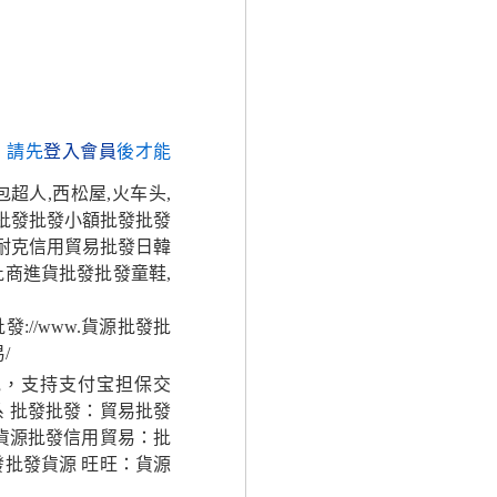
，請先
登入會員
後才能
超人,西松屋,火车头,
 批發批發小額批發批發
,耐克信用貿易批發日韓
商進貨批發批發童鞋,
//www.貨源批發批
/
批，支持支付宝担保交
 批發批發：貿易批發
貨源批發信用貿易：批
批發貨源 旺旺：貨源