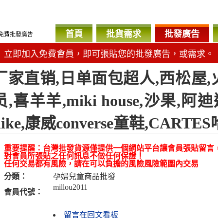
首頁
批貨需求
批發廣告
免費批發廣告
立即加入免費會員，即可張貼您的批發廣告，或需求。
厂家直销,日单面包超人,西松屋,
员,喜羊羊,miki house,沙果,阿迪
nike,康威converse童鞋,CART
重要提醒：台灣批發貨源僅提供一個網站平台讓會員張貼留言
對會員所張貼之任何訊息不做任何保證！
任何交易都有風險，請在可以負擔的風險風險範圍內交易
分類：
孕婦兒童商品批發
millou2011
會員代號：
留言在回文看板