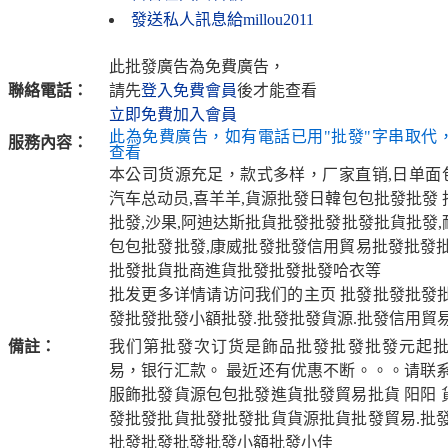
發送私人訊息給millou2011
此批發廣告為免費廣告，
聯絡電話：
請先
登入免費會員
後才能查看
立即免費加入會員
此為免費廣告，如有電話已用"批發"字串取代
服務內容：
查看
本公司货源充足，款式多样，厂家直销,日单面包
汽车总动员,喜羊羊,貨源批發日韓包包批發批發
批發,沙果,阿迪达斯批貨批發批發批發批貨批發
包包批發批發,康威批發批發信用貿易批發批發批
批發批貨批商進貨批發批發批發哈衣等
批发更多详情请访问我们的主页 批發批發批發批發:
發批發批發小額批發.批發批發貨源.批發信用貿易
備註：
我们第批發次订货是飾品批發批發批發元起
易，银行汇款。 最近还有优惠不断。。。请联系
服飾批發貨源包包批發進貨批發貿易批貨 阳阳 
發批發批貨批發批發批貨貨源批貨批發貿易.批發
批發批發批發批發小額批發小佳