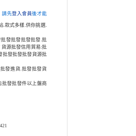
，請先
登入會員
後才能
.款式多樣.供你挑選.
發批發批發批發批發.批
 貨源批發信用貿易:批
發批發批發批發貨源批
批發進貨.批發批發貨
包包批發批發件以上盤商
421