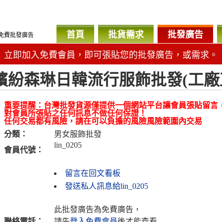
首頁
批貨需求
批發廣告
免費批發廣告
立即加入免費會員，即可張貼您的批發廣告，或需求。
繽紛森琳日韓流行服飾批發(工廠
重要提醒：台灣批發貨源僅提供一個網站平台讓會員張貼留言
對會員所張貼之任何訊息不做任何保證！
任何交易都有風險，請在可以負擔的風險風險範圍內交易
分類：
男女服飾批發
lin_0205
會員代號：
留言在回文看板
發送私人訊息給lin_0205
此批發廣告為免費廣告，
聯絡電話：
請先
登入免費會員
後才能查看