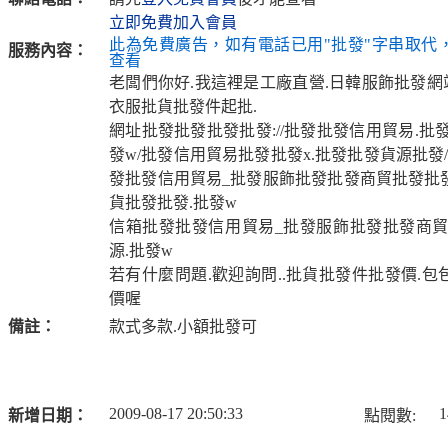
立即免費加入會員
此為免費廣告，如有電話已用"批發"字串取代
服務內容：
查看
老闆們你好.我這裡是工廠直營.日韓服飾批發網站
衣服批貨批發件起批.
網址批發批發批發批發://批發批發信用貿易.批
發w/批發信用貿易批發批發x.批發批發貨源批發/
發批發信用貿易_批發服飾批發批發商貿批發批
貨批發批發.批發w
信箱批發批發信用貿易_批發服飾批發批發商貿
源.批發w
若有什麼問題.歡迎詢問..批貨批發件批發價.
價喔
備註：
款式多款.小額批發可
2009-08-17 20:50:33
1
新增日期：
點閱數: