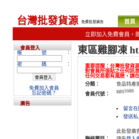
台灣批發貨源
首頁
免費批發廣告
立即加入免費會員，
東區雞腳凍 http
會員登入
帳號：
密碼：
重要提醒：台灣批發貨
對會員所張貼之任何訊
任何交易都有風險，請
分類：
食品特產
免費加入會員
ggq1688
忘記密碼？
會員代號：
廣告
留言在
發送私人
此批發廣
聯絡電話：
請先
登入