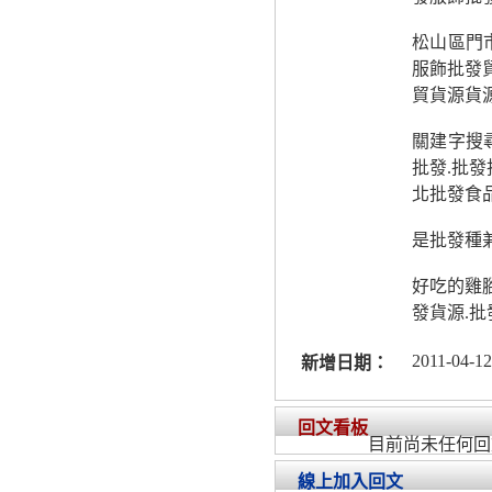
松山區門
服飾批發
貿貨源貨
關建字搜尋
批發.批發
北批發食品
是批發種
好吃的雞腳
發貨源.批
2011-04-12
新增日期：
回文看板
目前尚未任何回
線上加入回文