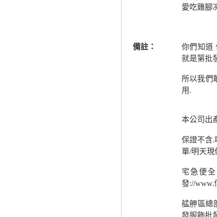
愛吃雞腳
備註：
你們知道 
就是第批
所以我們
用.
本公司出
保證不含
單/明天現
宅急便全
發://w
艋舺區總
發服飾批