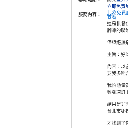
立即免費
此為免費
服務內容：
查看
這是批發
腳凍的聯
保證絕無
主旨：好
內容：以
要我多吃
我怕熱量
雞腳凍訂
結果是非
台北市哪
才找到了