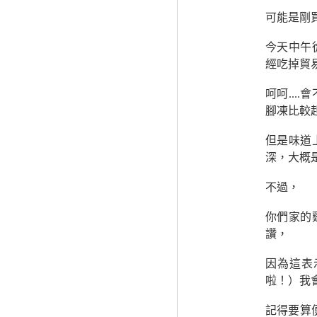
可能是剛
今天中午
經吃掉貿
呵呵...
腳凍比較
但是味道
深，大概
不過，
你們家的
讚，
因為這表
啦！）我
記得要算