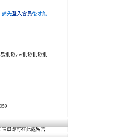
，請先
登入會員
後才能
貿易批發y.w批發批發批
059
文表單即可在此處留言