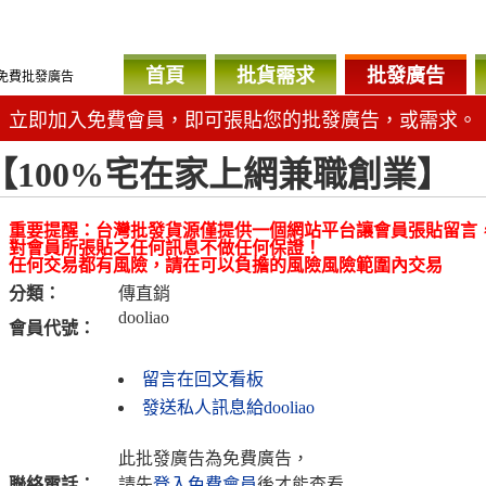
首頁
批貨需求
批發廣告
免費批發廣告
立即加入免費會員，即可張貼您的批發廣告，或需求。
【100%宅在家上網兼職創業】
重要提醒：台灣批發貨源僅提供一個網站平台讓會員張貼留言
對會員所張貼之任何訊息不做任何保證！
任何交易都有風險，請在可以負擔的風險風險範圍內交易
分類：
傳直銷
dooliao
會員代號：
留言在回文看板
發送私人訊息給dooliao
此批發廣告為免費廣告，
聯絡電話：
請先
登入免費會員
後才能查看