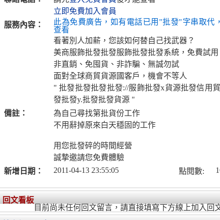
立即免費加入會員
此為免費廣告，如有電話已用"批發"字串取代
服務內容：
查看
看著別人加薪，您該如何替自己找武器？
美商服飾批發批發服飾批發批發系統，免費試用
非直銷、免囤貨、非詐騙、無誠勿試
面對全球商貿貨源國客戶，機會不等人
" 批發批發批發批發://服飾批發x貨源批發信用
發批發y.批發批發貨源 "
備註：
為自己尋找第批貨份工作
不用辭掉原來白天穩固的工作
用您批發碎的時間經營
誠摯邀請您免費體驗
2011-04-13 23:55:05
1
新增日期：
點閱數:
回文看板
目前尚未任何回文留言，請直接填寫下方線上加入回