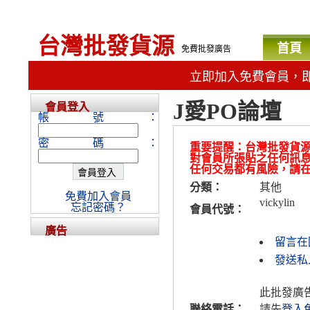
台灣批發貨源
首頁
免費批發廣告
立即加入免費會員，
J愛PO論壇
會員登入
帳號：
密碼：
重要提醒：台灣批發貨
對會員所張貼之任何訊
任何交易都有風險，請
分類：
其他
免費加入會員
vickylin
忘記密碼？
會員代號：
廣告
留言在
發送私人
此批發廣
聯絡電話：
請先
登入