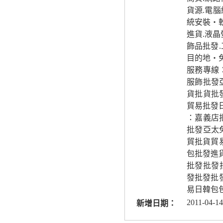
貨源.電
統安裝‧
進貨.液
飾品批發
目的地‧
服務專線
服飾批發
貨批貨批
貿易批發
：嘉義店
批發亞太
貿批貨貿
包批發進
批發批發
發批發批發
易日韓包
2011-04-14
新增日期：