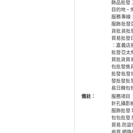
飾品批發
目的地‧
服務專線
服飾批發
貨批貨批
貿易批發
：嘉義店
批發亞太
貿批貨貿
包批發進
批發批發
發批發批發
易日韓包
備註：
服務項目
針孔攝影
服飾批發
包包批發
貿易.防
商貿.網