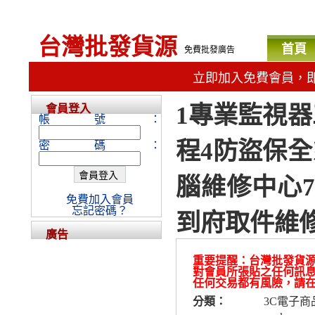
台灣批發貨源
首頁
免費批發廣告
立即加入免費會員，
1專業監視器
會員登入
帳號：
程4防盜保全
密碼：
腦維修中心
免費加入會員
忘記密碼？
到府取件維修
廣告
重要提醒：台灣批發貨
對會員所張貼之任何訊
任何交易都有風險，請
分類：
3C電子商