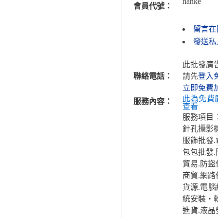
nanke
會員代號：
留言在
發送私人
此批發廣
聯絡電話：
請先
登入
立即免費
此為免費
服務內容：
查看
服務項目
針孔攝影
服飾批發
包包批發
貿易.防
商貿.網
貨源.電
統安裝‧
進貨.液