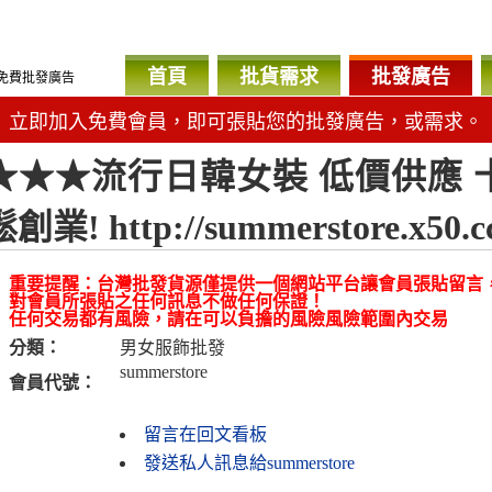
首頁
批貨需求
批發廣告
免費批發廣告
立即加入免費會員，即可張貼您的批發廣告，或需求。
★★★流行日韓女裝 低價供應 
鬆創業! http://summerstore.x50
重要提醒：台灣批發貨源僅提供一個網站平台讓會員張貼留言
對會員所張貼之任何訊息不做任何保證！
任何交易都有風險，請在可以負擔的風險風險範圍內交易
分類：
男女服飾批發
summerstore
會員代號：
留言在回文看板
發送私人訊息給summerstore