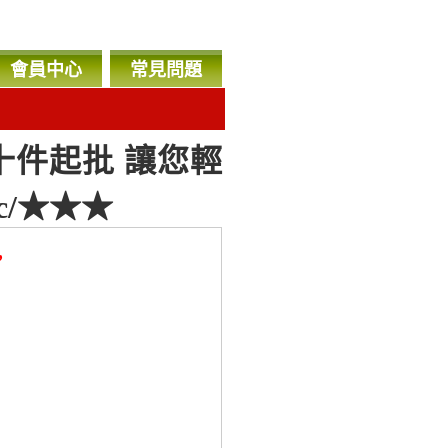
會員中心
常見問題
十件起批 讓您輕
.cc/★★★
，