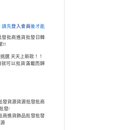
，請先
登入會員
後才能
批發批商進貨批發日韓
!!
挑選 天天上新款！！
頭就可以批貨滿載而歸
額批發貨源貨源批發批商
批發/
批商進貨飾品批發批發
貨源