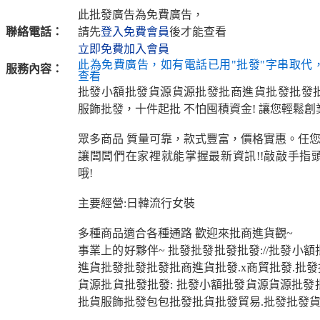
此批發廣告為免費廣告，
聯絡電話：
請先
登入免費會員
後才能查看
立即免費加入會員
此為免費廣告，如有電話已用"批發"字串取代
服務內容：
查看
批發小額批發貨源貨源批發批商進貨批發批發
服飾批發，十件起批 不怕囤積資金! 讓您輕鬆創業
眾多商品 質量可靠，款式豐富，價格實惠。任您
讓闆闆們在家裡就能掌握最新資訊!!敲敲手指
哦!
主要經營:日韓流行女裝
多種商品適合各種通路 歡迎來批商進貨觀~
事業上的好夥伴~ 批發批發批發批發://批發小
進貨批發批發批發批商進貨批發.x商貿批發.批發
貨源批貨批發批發: 批發小額批發貨源貨源批發
批貨服飾批發包包批發批貨批發貿易.批發批發