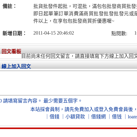
備註：
批貨批發件起批，可混批，滿包包批發商貿批發
即日起單筆訂單消費滿商貿批發批發批發元或
件以上，在享包包批發商貿折優惠喔~
2011-04-15 20:46:02
1
新增日期：
點閱數:
回文看板
目前尚未任何回文留言，請直接填寫下方線上加入回
線上加入回文
0
請填寫留言內容。
最少需要五個字。
本站採會員制，
請先免費加入
或
登入免費會員
後
｜
借錢
｜
小額貸款
｜
借錢網
｜
借钱
｜
loan