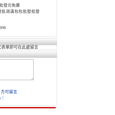
批發元免運
是批貨滿包包批發批發
096
文表單即可在此處留言
，方可留言
s
｜