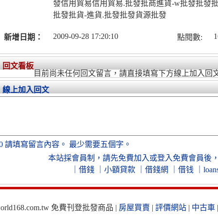
發信用貿易信用貿易.批發批商進貨-w批發批發批
批發批貨-進貨.批發批發貨源批發
2009-09-28 17:20:10
1
新增日期：
點閱數:
回文看板
目前尚未任何回文留言，請直接填寫下方線上加入回
線上加入回文
0
請填寫留言內容。
最少需要五個字。
本站採會員制，
請先免費加入
或
登入免費會員
後
｜
借錢
｜
小額貸款
｜
借錢網
｜
借钱
｜
loan
ld168.com.tw 免費刊登批發商品 |
房屋買賣
|
評價網站
|
中古車