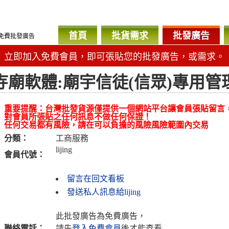
首頁
批貨需求
批發廣告
免費批發廣告
立即加入免費會員，即可張貼您的批發廣告，或需求。
寺廟軟體:廟宇信徒(信眾)專用
重要提醒：台灣批發貨源僅提供一個網站平台讓會員張貼留言
對會員所張貼之任何訊息不做任何保證！
任何交易都有風險，請在可以負擔的風險風險範圍內交易
分類：
工商服務
lijing
會員代號：
留言在回文看板
發送私人訊息給lijing
此批發廣告為免費廣告，
聯絡電話：
請先
登入免費會員
後才能查看