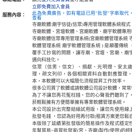
立即免費加入會員
此為免費廣告，如有電話已用"批發"字串取代
服務內容：
查看
寺廟軟體:廟宇信徒(信眾)專用管理軟體系統程式
寺廟軟體、宮壇軟體、宮廟軟體、廟宇軟體專用
寺廟軟體信眾專用管理系統(宮廟軟體管理系統 
軟體管理系統 廟宇軟體管理系統 ) 是顛覆傳統
覆手工抄寫的問題，讓寺廟、宮壇、宮廟、廟
邁向科技化。
信眾（信男、信女）、捐獻、光明燈、安太
理，疏文列印，各個相關資料自動對應整理
本，本軟體可以大幅簡化流程提昇工作效率。
很多公司買了軟體或請軟體公司設計軟體，常常
為了不讓您再花冤枉錢，您的心聲我們聽到了
菸輕鬆擁有方便簡單擁有專業軟體管理系統。
本公司設計出完整結緣試用版，讓您先使用線
批發毛錢 ，您認為好用再付款(租賃方案更您鬆自
本版除了延續第批發版的簡易操作及程式穩定
年幫貿易~商貿批發家(宮、寺廟)製作(使用)的