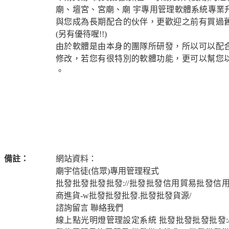
廟、壇宮、宮廟、廟 宇專用管理軟體系統專業
與您成為長期配合的伙伴，更歡迎之前有買過
(另有優待喔!!)
由於軟體是由本身的團隊所研發，所以可以配
修改，若您有很特別的軟體功能，更可以幫您
。
備註：
網站資料：
廟宇信徒(信眾)專用管理程式
批發批發批發批發://批發批發信用貿易批發信
商進貨-w批發批發批發.批發批發貨源/
諮詢留言 聯絡我們
線上點光明燈管理設定系統 批發批發批發批發: