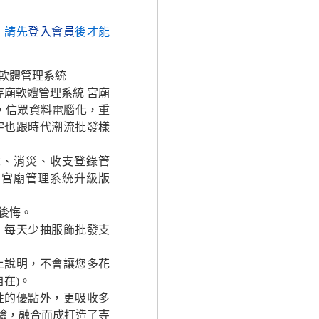
，請先
登入會員
後才能
軟體管理系統
寺廟軟體管理系統 宮廟
 ，信眾資料電腦化，重
宇也跟時代潮流批發樣
歲、消災、收支登錄管
，宮廟管理系統升級版
後悔。
，每天少抽服飾批發支
上說明，不會讓您多花
在)。
性的優點外，更吸收多
經驗，融合而成打造了寺