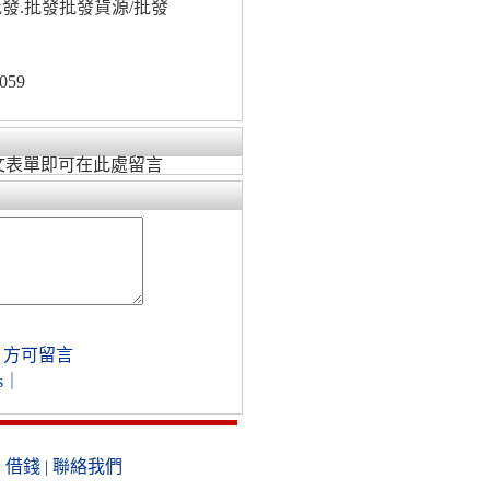
發.批發批發貨源/批發
059
文表單即可在此處留言
，方可留言
s
｜
|
借錢
|
聯絡我們