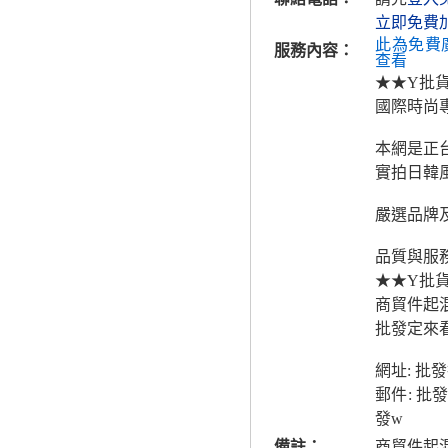
立即免費
此為免費
服務內容：
查看
★★Y批
國際時尚
本網是正
實拍日韓
嚴選品牌
品質與服
★★Y批
商貿件起
批發定來看
網址: 批
郵件: 
發w
備註：
商貿件起