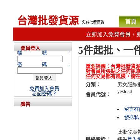
台灣批發貨源
首頁
免費批發廣告
立即加入免費會員，
5件起批、一
會員登入
帳號：
密碼：
重要提醒：台灣批發貨
對會員所張貼之任何訊
任何交易都有風險，請
分類：
男女服飾
免費加入會員
yesload
忘記密碼？
會員代號：
廣告
留言在
發送私人
此批發廣
聯絡電話：
請先
登入