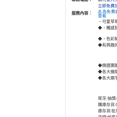
立即免費
此為免費
服務內容：
查看
‧可愛草
◆‧觸感
◆‧色彩
◆有興趣
◆精選團
◆各大機關
◆各大廟
尾牙/抽獎
購庫存貨/
庫存貨/批