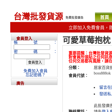
台灣批發貨源
首頁
免費批發廣告
立即加入免費會員，
可愛草莓抱枕
會員登入
帳號：
密碼：
重要提醒：台灣批發貨
對會員所張貼之任何訊
任何交易都有風險，請
分類：
居家百貨
免費加入會員
boss888ok
忘記密碼？
會員代號：
廣告
留言在
發送私人
此批發廣
聯絡電話：
請先
登入