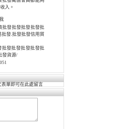
貿批發萬個會員都能夠
的收入。
我
批貨批發批發批發批發批
易批發.批發批發信用貿
批發批發批發批發批發批
批發貨源/
051
文表單即可在此處留言