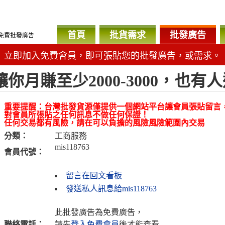
首頁
批貨需求
批發廣告
免費批發廣告
立即加入免費會員，即可張貼您的批發廣告，或需求。
讓你月賺至少2000-3000，也有
重要提醒：台灣批發貨源僅提供一個網站平台讓會員張貼留言
對會員所張貼之任何訊息不做任何保證！
任何交易都有風險，請在可以負擔的風險風險範圍內交易
分類：
工商服務
mis118763
會員代號：
留言在回文看板
發送私人訊息給mis118763
此批發廣告為免費廣告，
聯絡電話：
請先
登入免費會員
後才能查看