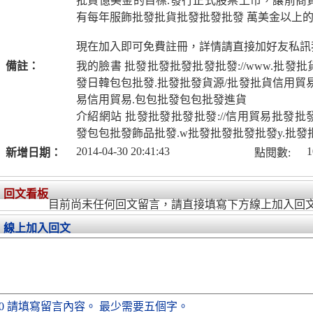
批貨億美金的目標.發行正式股票上市，讓前商
有每年服飾批發批貨批發批發批發 萬美金以上
現在加入即可免費註冊，詳情請直接加好友私訊
備註：
我的臉書 批發批發批發批發批發://www.批發
發日韓包包批發.批發批發貨源/批發批貨信用貿
易信用貿易.包包批發包包批發進貨
介紹網站 批發批發批發批發://信用貿易批發
發包包批發飾品批發.w批發批發批發批發y.批發
2014-04-30 20:41:43
1
新增日期：
點閱數:
回文看板
目前尚未任何回文留言，請直接填寫下方線上加入回
線上加入回文
0
請填寫留言內容。
最少需要五個字。