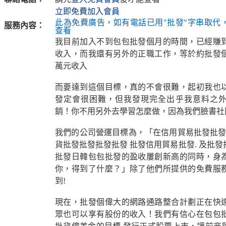
立即免費加入會員
此為免費廣告，如有電話已用"批發"字串取代
服務內容：
查看
我目前加入不到包包批發個月的時間，已經賺
收入，而我還有另外的正職工作，等於約批發
萬元收入
而要達到這個目標，真的不會很難，起初我也
發定會很困難，但我發現完全出乎我意料之
銷！你不用另外去學習怎麼做，因為我們臉書社
我們的公司營運目標為，「在信用貿易批發批發信
貨批發批發批發批發 批發信用貿易批發. 及批
批發日韓包包批發的盈收屢創新高的同時，身
你，得到了什麼？」除了他們所提供的免費服
到!
現在，批發個偉大的網路通路整合計劃正在快
眾也可以享有股份的收入！我們有信心在包包