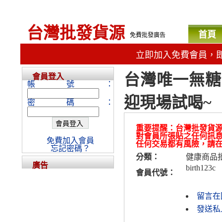
台灣批發貨源
首頁
免費批發廣告
立即加入免費會員，
台灣唯一無糖
會員登入
帳號：
迎現場試喝~
密碼：
重要提醒：台灣批發貨
對會員所張貼之任何訊
免費加入會員
任何交易都有風險，請
忘記密碼？
分類：
健康商品
廣告
birth123c
會員代號：
留言在
發送私人