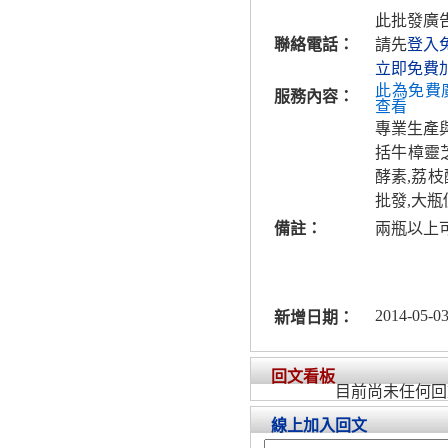
此批發廣
聯絡電話：
請先
登入
立即免費
此為免費
服務內容：
查看
專業生產
括牛樟靈芝
酵素,荔
批發,大
備註：
兩瓶以上
2014-05-03
新增日期：
回文看板
目前尚未任何回
線上加入回文