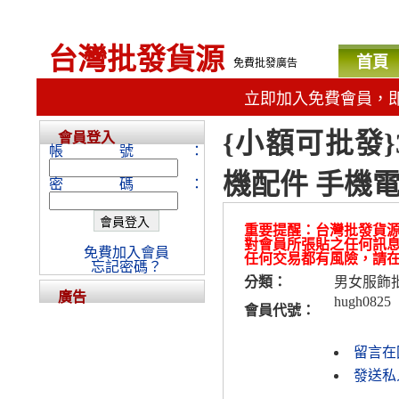
台灣批發貨源
首頁
免費批發廣告
立即加入免費會員，
{小額可批發
會員登入
帳號：
機配件 手機電池
密碼：
重要提醒：台灣批發貨
對會員所張貼之任何訊
免費加入會員
任何交易都有風險，請
忘記密碼？
分類：
男女服飾
廣告
hugh0825
會員代號：
留言在
發送私人