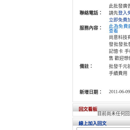
此批發廣
聯絡電話：
請先
登入
立即免費
此為免費
服務內容：
查看
尚意科技
發批發批
記憶卡 
售 歡迎
備註：
批發千元
手續費用
2011-06-09
新增日期：
回文看板
目前尚未任何回
線上加入回文