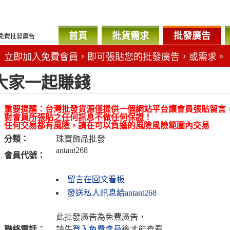
首頁
批貨需求
批發廣告
免費批發廣告
立即加入免費會員，即可張貼您的批發廣告，或需求。
大家一起賺錢
重要提醒：台灣批發貨源僅提供一個網站平台讓會員張貼留言
對會員所張貼之任何訊息不做任何保證！
任何交易都有風險，請在可以負擔的風險風險範圍內交易
分類：
珠寶飾品批發
antant268
會員代號：
留言在回文看板
發送私人訊息給antant268
此批發廣告為免費廣告，
聯絡電話：
請先
登入免費會員
後才能查看