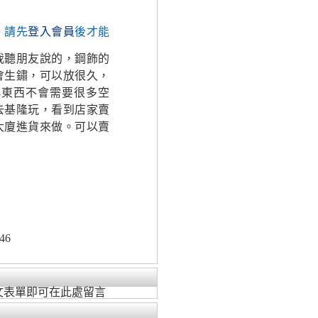
，請先
登入會員
後才能
我聽朋友說的，鋼飾的
會生鏽，可以放很久，
小東西不會需要很多空
去基隆玩，看到店家賣
大廈進貨來做。可以賣
46
文表單即可在此處留言