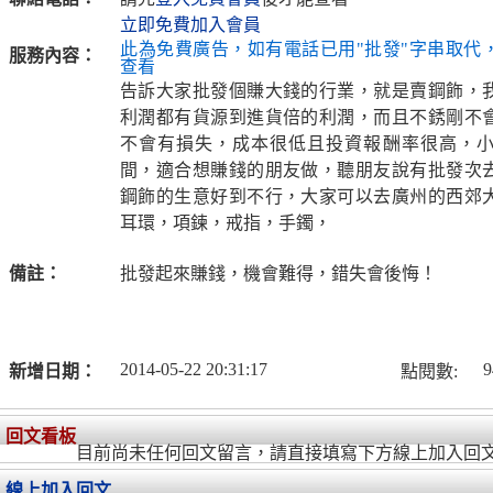
立即免費加入會員
此為免費廣告，如有電話已用"批發"字串取代
服務內容：
查看
告訴大家批發個賺大錢的行業，就是賣鋼飾，
利潤都有貨源到進貨倍的利潤，而且不銹剛不
不會有損失，成本很低且投資報酬率很高，
間，適合想賺錢的朋友做，聽朋友說有批發次
鋼飾的生意好到不行，大家可以去廣州的西郊
耳環，項鍊，戒指，手鐲，
備註：
批發起來賺錢，機會難得，錯失會後悔！
2014-05-22 20:31:17
9
新增日期：
點閱數:
回文看板
目前尚未任何回文留言，請直接填寫下方線上加入回
線上加入回文