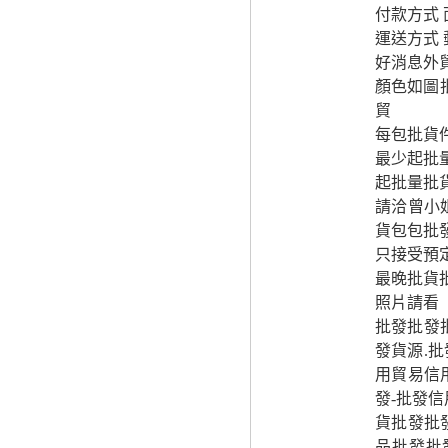
付款方式 
運送方式 
好消息外
顏色如圖
貿
每包批貨
最少起批
起批量批
請洽曾小
貨包包批
只接受預
最晚批貨
照片請看
批發批發批
發貨源.批
用貿易信
發-批發
貨批發批
品批發批