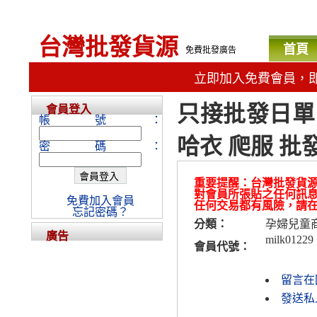
台灣批發貨源
首頁
免費批發廣告
立即加入免費會員，
只接批發日單
會員登入
帳號：
哈衣 爬服 批發
密碼：
重要提醒：台灣批發貨
對會員所張貼之任何訊
免費加入會員
任何交易都有風險，請
忘記密碼？
分類：
孕婦兒童
廣告
milk01229
會員代號：
留言在
發送私人