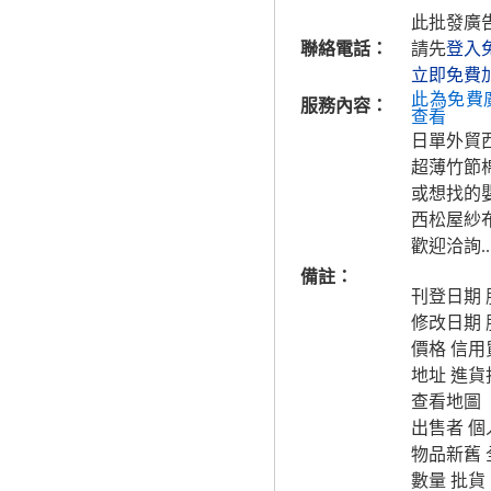
此批發廣
聯絡電話：
請先
登入
立即免費
此為免費
服務內容：
查看
日單外貿西松
超薄竹節棉
或想找的嬰
西松屋紗
歡迎洽詢..
備註：
刊登日期
修改日期
價格 信用
地址 進
查看地圖
出售者 個
物品新舊 
數量 批貨