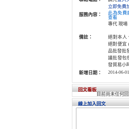
立即免費
此為免費
服務內容：
查看
專代 現場
備註：
絕對本人
絕對便宜
品批發批
議批發包
發貿易小
2014-06-01
新增日期：
回文看板
目前尚未任何回
線上加入回文