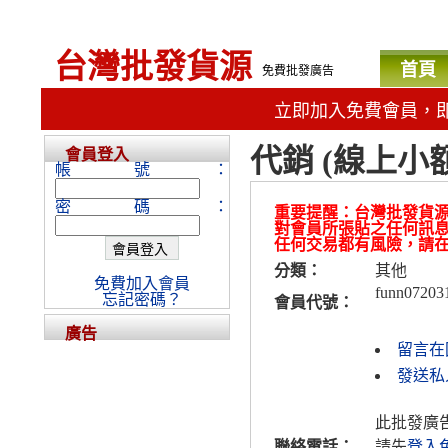
台灣批發貨源
首頁
免費批發廣告
立即加入免費會員，
代銷 (線上小
會員登入
帳號：
密碼：
重要提醒：台灣批發貨
對會員所張貼之任何訊
任何交易都有風險，請
分類：
其他
免費加入會員
funn07203
忘記密碼？
會員代號：
廣告
留言在
發送私人
此批發廣
聯絡電話：
請先
登入