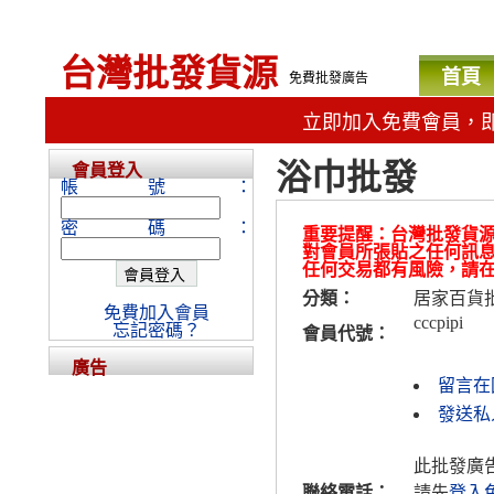
台灣批發貨源
首頁
免費批發廣告
立即加入免費會員，
浴巾批發
會員登入
帳號：
密碼：
重要提醒：台灣批發貨
對會員所張貼之任何訊
任何交易都有風險，請
分類：
居家百貨
免費加入會員
cccpipi
忘記密碼？
會員代號：
廣告
留言在
發送私人
此批發廣
聯絡電話：
請先
登入