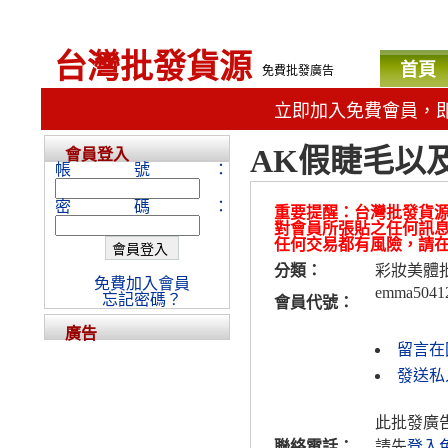
台灣批發貨源
首頁
免費批發廣告
立即加入免費會員，
AK假睫毛以
會員登入
帳號：
密碼：
重要提醒：台灣批發貨
對會員所張貼之任何訊
任何交易都有風險，請
分類：
彩妝美體
免費加入會員
emma5041
忘記密碼？
會員代號：
廣告
留言在
發送私人
此批發廣
聯絡電話：
請先
登入