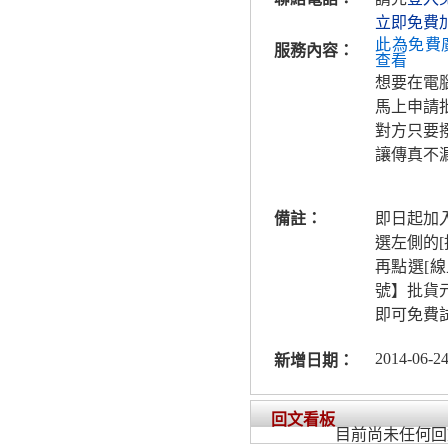
立即免費
此為免費
服務內容：
查看
想要在電
馬上申請
對方只要
讓傳真不漏
備註：
即日起加
選左側的
再點選[
號】批貨元
即可免費
2014-06-24
新增日期：
回文看板
目前尚未任何回