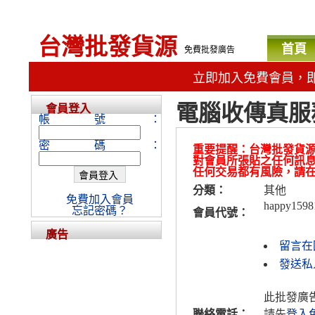
台灣批發貨源
首頁
免費批發廣告
立即加入免費會員，
電腦收傳真服
會員登入
帳號：
密碼：
重要提醒：台灣批發貨
對會員所張貼之任何訊
任何交易都有風險，請
分類：
其他
免費加入會員
happy1598
忘記密碼？
會員代號：
廣告
留言在
發送私人
此批發廣
聯絡電話：
請先
登入