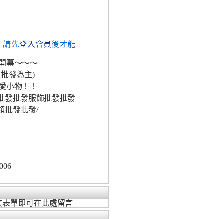
，請先
登入會員
後才能
開幕～～～
批發為主)
愛小物！！
貨批發批發服飾批發批發
額批發批發/
006
文表單即可在此處留言