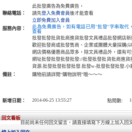
此批發廣告為免費廣告，
聯絡電話：
請先
登入免費會員
後才能查看
立即免費加入會員
此為免費廣告，如有電話已用"批發"字串取代
服務內容：
查看
批發批發批貨批商進貨批發文具禮品批發網店新
歡迎批發商或批發售商、企業或團體大量採購(以
網店價格優惠商品眾多，除文具禮品外，還有可
網址批發批發批發批發://批發批發批貨批商進
貨源.批發批發批發批發.批發w-批發批發批發.小
備註：
購物前請詳閱“購物說明”哦～～～
2014-06-25 13:55:27
1
新增日期：
點閱數:
回文看板
目前尚未任何回文留言，請直接填寫下方線上加入回