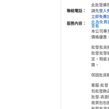
此批發廣
聯絡電話：
請先
登入
立即免費
此為免費
服務內容：
查看
本公司專
價格優惠
批發批貨
批發批發
定，瑕疵
换，
保固批貨
客服:批
包批發飾
批發-貨
商貿包包
批發批貨