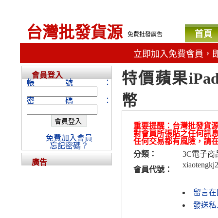
台灣批發貨源
首頁
免費批發廣告
立即加入免費會員，
特價蘋果iPad
會員登入
帳號：
幣
密碼：
重要提醒：台灣批發貨
對會員所張貼之任何訊
免費加入會員
任何交易都有風險，請
忘記密碼？
分類：
3C電子商
廣告
xiaotengkj
會員代號：
留言在
發送私人