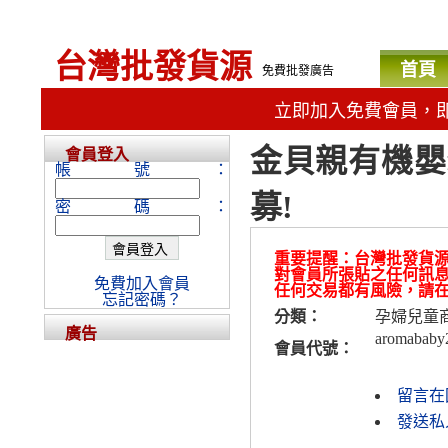
台灣批發貨源
首頁
免費批發廣告
立即加入免費會員，
金貝親有機嬰
會員登入
帳號：
募!
密碼：
重要提醒：台灣批發貨
對會員所張貼之任何訊
免費加入會員
任何交易都有風險，請
忘記密碼？
分類：
孕婦兒童
廣告
aromababy
會員代號：
留言在
發送私人